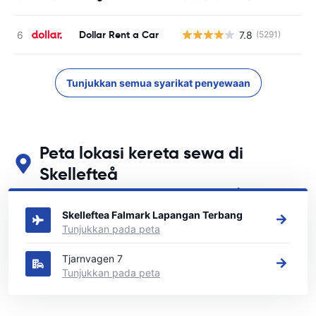
Dollar Rent a Car
7.8
(5291)
T
Tunjukkan semua syarikat penyewaan
Peta lokasi kereta sewa di
Skellefteå
Lihat lokasi sewa kereta utama kami di Skellefteå
Skelleftea Falmark Lapangan Terbang
Tunjukkan pada peta
Tjarnvagen 7
Tunjukkan pada peta