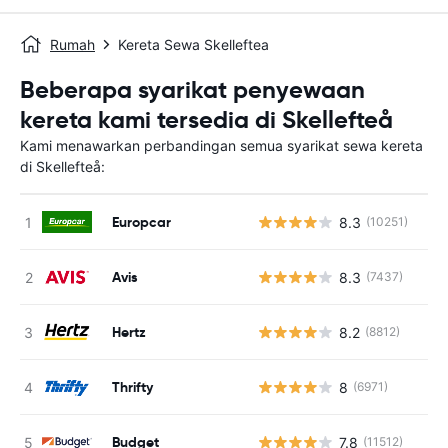
Rumah
Kereta Sewa Skelleftea
Beberapa syarikat penyewaan
kereta kami tersedia di Skellefteå
Kami menawarkan perbandingan semua syarikat sewa kereta
di Skellefteå:
Europcar
8.3
(10251)
Avis
8.3
(7437)
Hertz
8.2
(8812)
Thrifty
8
(6971)
Budget
7.8
(11512)