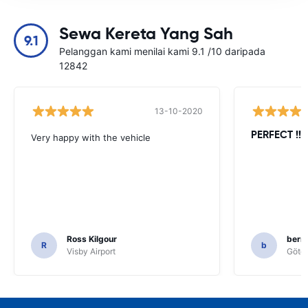
Sewa Kereta Yang Sah
9.1
Pelanggan kami menilai kami 9.1 /10 daripada
12842
13-10-2020
PERFECT !!!!
Very happy with the vehicle
Ross Kilgour
bern
R
b
Visby Airport
Göteb