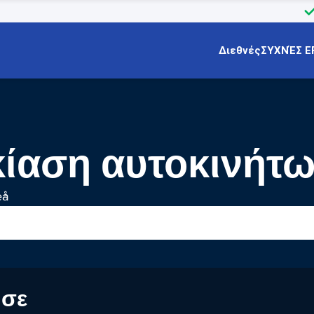
Διεθνές
ΣΥΧΝΈΣ Ε
ικίαση αυτοκινήτ
eå
 σε