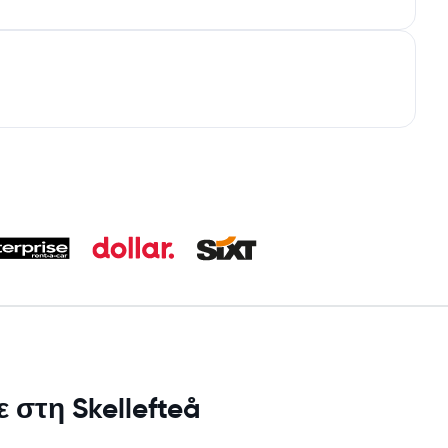
 στη Skellefteå