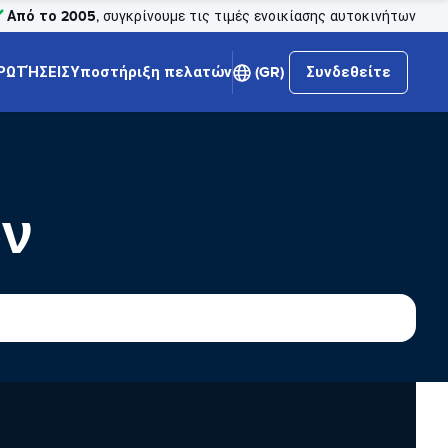
Από το 2005
, συγκρίνουμε τις τιμές ενοικίασης αυτοκινήτων
ΡΩΤΉΣΕΙΣ
Υποστήριξη πελατών
(GR)
Συνδεθείτε
ων