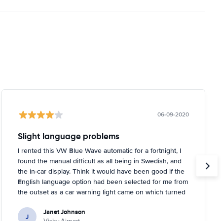
06-09-2020
Slight language problems
I rented this VW Blue Wave automatic for a fortnight, I
found the manual difficult as all being in Swedish, and
the in-car display. Think it would have been good if the
English language option had been selected for me from
the outset as a car warning light came on which turned
out to be about tyre pressures. Rental person was very
Janet Johnson
helpful and came out to a garage near to where I was
J