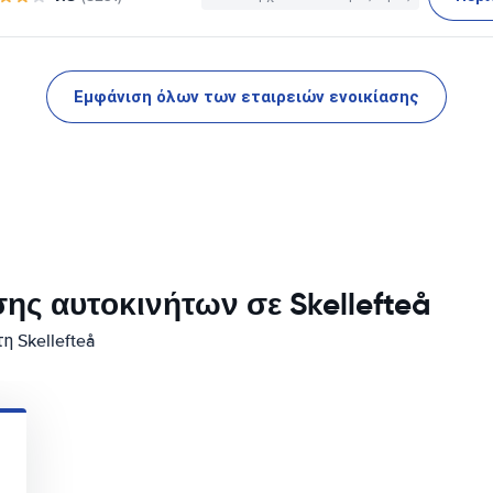
Εμφάνιση όλων των εταιρειών ενοικίασης
ης αυτοκινήτων σε Skellefteå
η Skellefteå