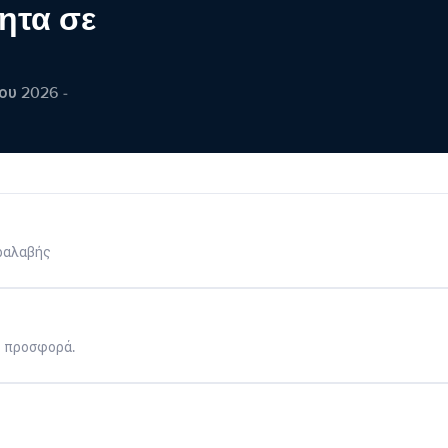
ητα σε
ου 2026 -
ραλαβής
η προσφορά.