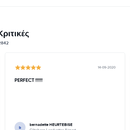
ριτικές
12842
14-09-2020
PERFECT !!!!!
bernadette HEURTEBISE
b