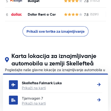
Budget
7.8
(11512)
Dollar Rent a Car
7.8
(5291)
Ne
Prikaži sve tvrtke za iznajmljivanje
Karta lokacija za iznajmljivanje
automobila u zemlji Skellefteå
Pogledajte naše glavne lokacije za iznajmljivanje automobila u
Skellefteå
Skelleftea Falmark Luka
Prikaži na karti
Tjarnvagen 7
Prikaži na karti