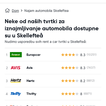
Dom
Najam automobila Skelleftea
Neke od naših tvrtki za
iznajmljivanje automobila dostupne
su u Skellefteå
Nudimo usporedbu svih rent a car tvrtki u Skellefteå:
Europcar
8.3
(10251)
Avis
8.3
(7437)
Hertz
8.2
(8812)
Thrifty
8
(6971)