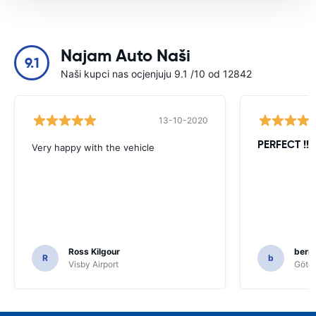
Najam Auto Naši
9.1
Naši kupci nas ocjenjuju 9.1 /10 od 12842
13-10-2020
PERFECT !!!!
Very happy with the vehicle
Ross Kilgour
bern
R
b
Visby Airport
Göteb