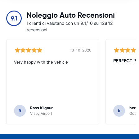
Noleggio Auto Recensioni
9.1
I clienti ci valutano con un 9.1/10 su 12842
recensioni
13-10-2020
PERFECT !!!!
Very happy with the vehicle
Ross Kilgour
bern
R
b
Visby Airport
Göteb