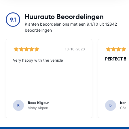
Huurauto Beoordelingen
9.1
Klanten beoordelen ons met een 9.1/10 uit 12842
beoordelingen
13-10-2020
PERFECT !!!!
Very happy with the vehicle
Ross Kilgour
bern
R
b
Visby Airport
Göteb