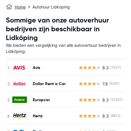
Home
Autohuur Lidkoping
Sommige van onze autoverhuur
bedrijven zijn beschikbaar in
Lidköping
We bieden een vergelijking van alle autoverhuur bedrijven in
Lidköping:
Avis
8.3
(7437)
G
Dollar Rent a Car
7.8
(5291)
G
Europcar
8.3
(10251)
G
Hertz
8.3
(8812)
G