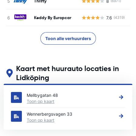
Thrifty
8
(6971)
G
Keddy By Europcar
7.6
(4319)
G
Toon alle verhuurders
Kaart met huurauto locaties in
Lidköping
Zie onze belangrijkste autoverhuur locaties in Lidköping
Mellbygatan 48
Toon op kaart
Wennerbergsvagen 33
Toon op kaart