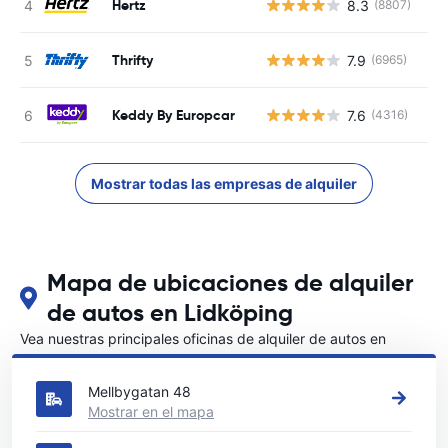
Hertz
8.3
(8807)
N
Thrifty
7.9
(6965)
N
Keddy By Europcar
7.6
(4316)
N
Mostrar todas las empresas de alquiler
Mapa de ubicaciones de alquiler
de autos en Lidköping
Vea nuestras principales oficinas de alquiler de autos en
Lidköping
Mellbygatan 48
Mostrar en el mapa