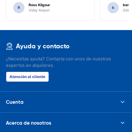
Ross Kilgour
bern
R
b
Visby Airport
Göteb
Ayuda y contacto
¿Necesitas ayuda? Contacta con unos de nuestros
expertos en alquileres.
Atención al cliente
Cuenta
Acerca de nosotros