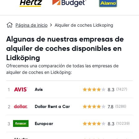
Página de inicio
Alquiler de coches Lidkoping
Algunas de nuestras empresas de
alquiler de coches disponibles en
Lidköping
Ofrecemos una comparación de todas las empresas de
alquiler de coches en Lidköping:
Avis
8.3
(7427)
N
Dollar Rent a Car
7.8
(5286)
N
Europcar
8.3
(10239)
N