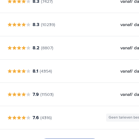
8.3
vanaf
/ d
(7427)
8.3
vanaf
/ d
(10239)
8.2
vanaf
/ d
(8807)
8.1
vanaf
/ d
(4354)
7.9
vanaf
/ d
(11503)
7.6
(4316)
Geen tarieven be