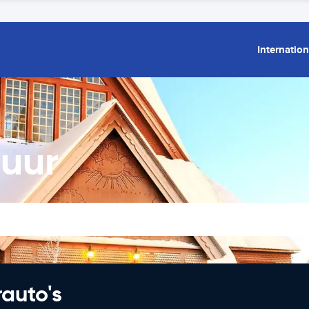
Internation
huur
rauto's