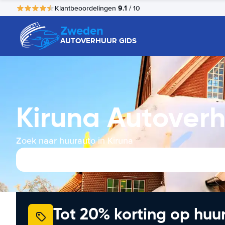
9.1
Klantbeoordelingen
/ 10
Zweden
AUTOVERHUUR GIDS
Kiruna Autover
Zoek naar huurauto in Kiruna
Tot 20% korting op huu