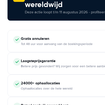
wereldwijd
Deze actie loopt t/m 11 augustus 2026 - profite
Gratis annuleren
Tot 48 uur voor aanvang van de boekingsperiode
Laagsteprijsgarantie
Betere prijs gevonden? Wij zorgen voor een betere aanb
24000+ ophaallocaties
Ophaallocaties over de hele wereld