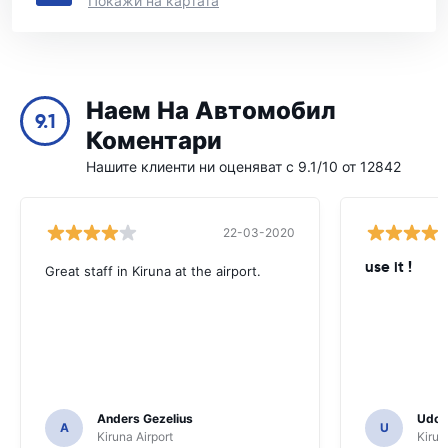
Покажи на картата
Наем На Автомобил
9.1
Коментари
Нашите клиенти ни оценяват с 9.1/10 от 12842
22-03-2020
use it !
Great staff in Kiruna at the airport.
Anders Gezelius
Udo K
A
U
Kiruna Airport
Kirun