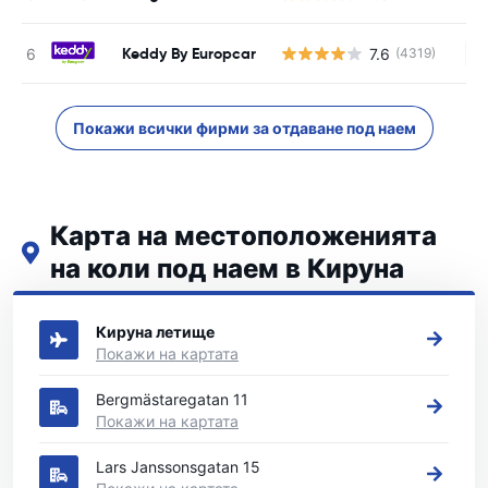
Keddy By Europcar
7.6
(4319)
Н
Покажи всички фирми за отдаване под наем
Карта на местоположенията
на коли под наем в Кируна
Вижте нашите основни места за коли под наем в Кируна
Кируна летище
Покажи на картата
Bergmästaregatan 11
Покажи на картата
Lars Janssonsgatan 15