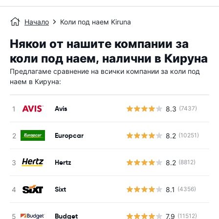
Начало
Коли под наем Kiruna
Някои от нашите компании за
коли под наем, налични в Кируна
Предлагаме сравнение на всички компании за коли под
наем в Кируна:
Avis
8.3
(7437)
Europcar
8.2
(10251)
Hertz
8.2
(8812)
Sixt
8.1
(4356)
Budget
7.9
(11512)