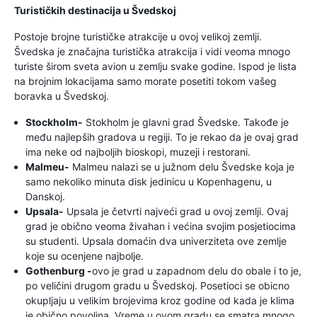
Turističkih destinacija u Švedskoj
Postoje brojne turističke atrakcije u ovoj velikoj zemlji.
Švedska je značajna turistička atrakcija i vidi veoma mnogo
turiste širom sveta avion u zemlju svake godine. Ispod je lista
na brojnim lokacijama samo morate posetiti tokom vašeg
boravka u Švedskoj.
Stockholm-
Stokholm je glavni grad Švedske. Takođe je
među najlepših gradova u regiji. To je rekao da je ovaj grad
ima neke od najboljih bioskopi, muzeji i restorani.
Malmeu-
Malmeu nalazi se u južnom delu Švedske koja je
samo nekoliko minuta disk jedinicu u Kopenhagenu, u
Danskoj.
Upsala-
Upsala je četvrti najveći grad u ovoj zemlji. Ovaj
grad je obično veoma živahan i većina svojim posjetiocima
su studenti. Upsala domaćin dva univerziteta ove zemlje
koje su ocenjene najbolje.
Gothenburg -
ovo je grad u zapadnom delu do obale i to je,
po veličini drugom gradu u Švedskoj. Posetioci se obicno
okupljaju u velikim brojevima kroz godine od kada je klima
je obično povoljna. Vreme u ovom gradu se smatra mnogo