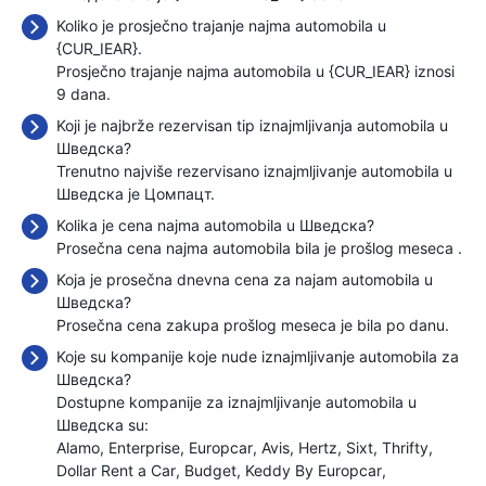
Koliko je prosječno trajanje najma automobila u
{CUR_IEAR}.
Prosječno trajanje najma automobila u {CUR_IEAR} iznosi
9 dana.
Koji je najbrže rezervisan tip iznajmljivanja automobila u
Шведска?
Trenutno najviše rezervisano iznajmljivanje automobila u
Шведска je Цомпацт.
Kolika je cena najma automobila u Шведска?
Prosečna cena najma automobila bila je prošlog meseca
.
Koja je prosečna dnevna cena za najam automobila u
Шведска?
Prosečna cena zakupa prošlog meseca je bila
po danu.
Koje su kompanije koje nude iznajmljivanje automobila za
Шведска?
Dostupne kompanije za iznajmljivanje automobila u
Шведска su:
Alamo
Enterprise
Europcar
Avis
Hertz
Sixt
Thrifty
Dollar Rent a Car
Budget
Keddy By Europcar