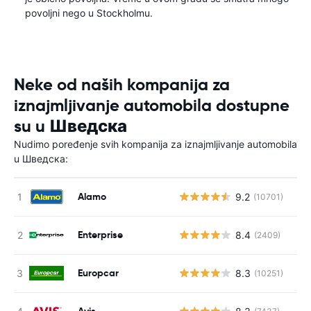
povoljni nego u Stockholmu.
Neke od naših kompanija za
iznajmljivanje automobila dostupne
su u Шведска
Nudimo poređenje svih kompanija za iznajmljivanje automobila
u Шведска:
Alamo
9.2
(10701)
Enterprise
8.4
(2409)
Europcar
8.3
(10251)