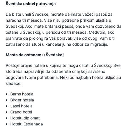
Švedska uslovi putovanja
Da biste uneli Švedske, morate da imate važeći pasoš za
naredna tri meseca. Vize nisu potrebne prilikom ulaska u
Švedskoj. Ako imate britanski pasoš, onda vam dozvoljeno da
ostane u Švedskoj, u periodu od tri meseca. Međutim, ako
planirate da prolongira Vaš boravak više od ovog, vam biti
zatraženo da stupi u kancelariju na odbor za migracije.
Mesta da ostanem u Švedskoj
Postoje brojne hotele u kojima te mogu ostati u Švedskoj. Sve
što treba napraviti je da odaberete onaj koji savršeno
odgovara tvojim potrebama. Neki od najboljih hotela uključuju
sledeće:
Barns hotela
Birger hotela
Jasni hotela
Grand hotel
Hotelu diplomat
Hotelu Esplanada