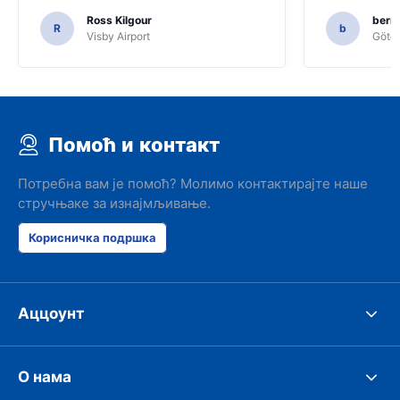
Ross Kilgour
bern
R
b
Visby Airport
Göteb
Помоћ и контакт
Потребна вам је помоћ? Молимо контактирајте наше
стручњаке за изнајмљивање.
Корисничка подршка
Аццоунт
О нама