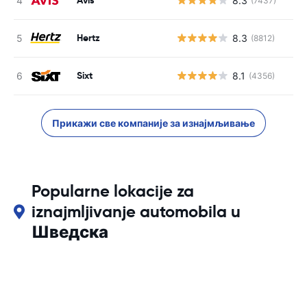
Avis
8.3
(7437)
Hertz
8.3
(8812)
Sixt
8.1
(4356)
Прикажи све компаније за изнајмљивање
Popularne lokacije za
iznajmljivanje automobila u
Шведска