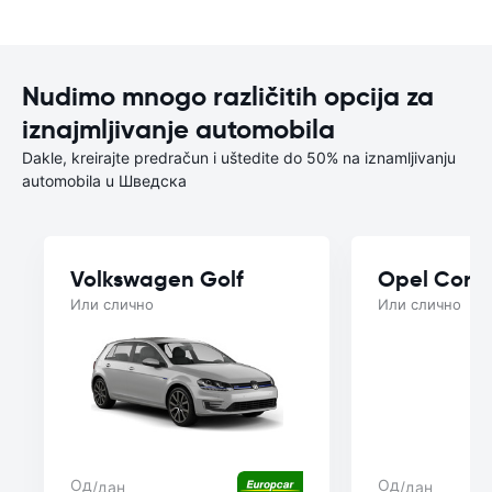
Nudimo mnogo različitih opcija za
iznajmljivanje automobila
Dakle, kreirajte predračun i uštedite do 50% na iznamljivanju
automobila u Шведска
Volkswagen Golf
Opel Cors
Или слично
Или слично
Од
Од
/дан
/дан