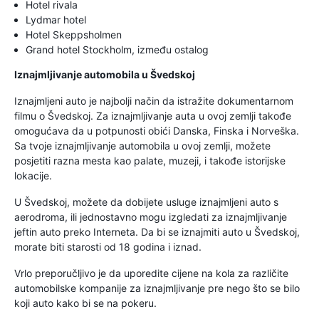
Hotel rivala
Lydmar hotel
Hotel Skeppsholmen
Grand hotel Stockholm, između ostalog
Iznajmljivanje automobila u Švedskoj
Iznajmljeni auto je najbolji način da istražite dokumentarnom
filmu o Švedskoj. Za iznajmljivanje auta u ovoj zemlji takođe
omogućava da u potpunosti obići Danska, Finska i Norveška.
Sa tvoje iznajmljivanje automobila u ovoj zemlji, možete
posjetiti razna mesta kao palate, muzeji, i takođe istorijske
lokacije.
U Švedskoj, možete da dobijete usluge iznajmljeni auto s
aerodroma, ili jednostavno mogu izgledati za iznajmljivanje
jeftin auto preko Interneta. Da bi se iznajmiti auto u Švedskoj,
morate biti starosti od 18 godina i iznad.
Vrlo preporučljivo je da uporedite cijene na kola za različite
automobilske kompanije za iznajmljivanje pre nego što se bilo
koji auto kako bi se na pokeru.