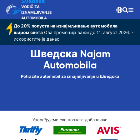
Švedska
VODIČ ZA
IZNAMLJIVANJE
AUTOMOBILA
До 20% попуста на изнајмљивање аутомобила
широм света
Ова промоција важи до 11. август 2026. -
искористите је данас!
Шведска Najam
Automobila
Potražite automobil za iznajmljivanje u Шведска
Упоређујемо све познате добављаче