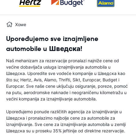
Хоме
Upoređujemo sve iznajmljene
automobile u Шведска!
Naš mehanizam za rezervacije pronalazi najniže cene od
većine dobavljača usluga iznajmljivanja automobila u
Шведска. Uporedite sve vodeće kompanije u Шведска kao
što su; Hertz, Avis, Alamo, Thrifti, Sikt, Europcar, Budget i
Europcar. Sve naše cene uključuju osiguranje, poreze, pomoć
na putu, aerodromske naknade i neograničenu kilometražu u
većini kompanija za iznajmljivanje automobila.
Upoređujemo ponude različitih agencija za iznajmljivanje u
Шведска i pronalazimo najbolje cene za automobile za
iznajmljivanje. Sve cene za iznajmljivanje automobila u zemlji
Шведска su u proseku 35% jeftinije od direktne rezervacije.