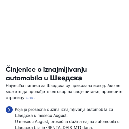
Činjenice o iznajmljivanju
automobila u Шведска
Најчешћа питања за Шведска су приказана испод. Ако не
можете да пронађете одговор на своје питање, проверите
страницу
фак
.
Koja je prosečna dužina iznajmljivanja automobila za
Шведска u mesecu August.
U mesecu August, prosečna dužina najma automobila u
Шведска bila je {RENTALDAIS_MT} dana.