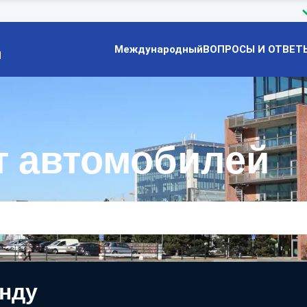
Международный
ВОПРОСЫ И ОТВЕТ
Й
т автомобилей
енду