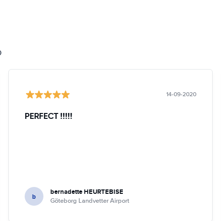
0
14-09-2020
PERFECT !!!!!
bernadette HEURTEBISE
b
Göteborg Landvetter Airport