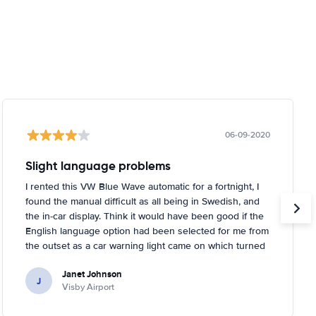
06-09-2020
Slight language problems
I rented this VW Blue Wave automatic for a fortnight, I
found the manual difficult as all being in Swedish, and
the in-car display. Think it would have been good if the
English language option had been selected for me from
the outset as a car warning light came on which turned
out to be about tyre pressures. Rental person was very
Janet Johnson
helpful and came out to a garage near to where I was
J
Visby Airport
staying and inflated the tyres for me. You had to tell the
car it had done it, too, which I didn't know!.