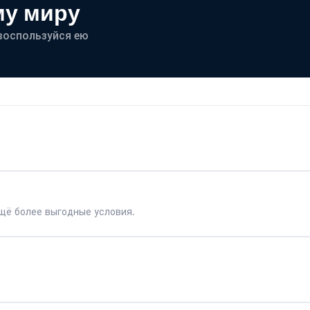
му миру
- воспользуйся ею
щё более выгодные условия.