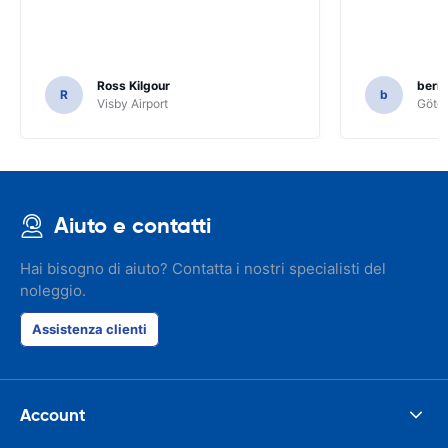
Ross Kilgour
bern
R
b
Visby Airport
Göteb
Aiuto e contatti
Hai bisogno di aiuto? Contatta i nostri specialisti del
noleggio.
Assistenza clienti
Account