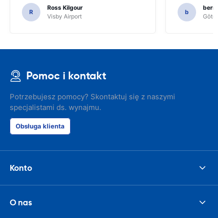
Ross Kilgour
bern
R
b
Visby Airport
Göteb
Pomoc i kontakt
Potrzebujesz pomocy? Skontaktuj się z naszymi
specjalistami ds. wynajmu.
Obsługa klienta
Konto
O nas