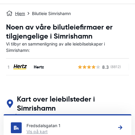
Hjem
Bilutleie Simrishamn
Noen av våre bilutleiefirmaer er
tilgjengelige i Simrishamn
Vi tilbyr en sammenligning av alle leiebilselskaper i
Simrishamn:
Hertz
8.3
(8812)
In
Kart over leiebilsteder i
Simrishamn
Se våre viktigste bilutleiesteder i Simrishamn
Fredsdalsgatan 1
Vis på kart