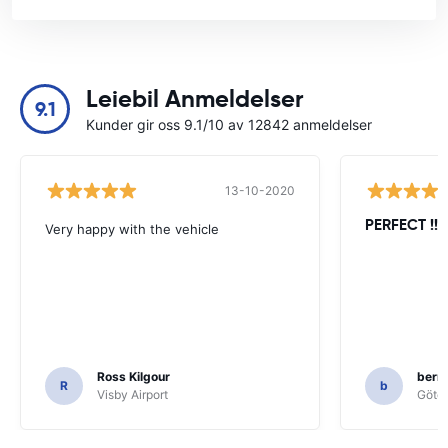
Leiebil Anmeldelser
9.1
Kunder gir oss 9.1/10 av 12842 anmeldelser
13-10-2020
PERFECT !!!!
Very happy with the vehicle
Ross Kilgour
bern
R
b
Visby Airport
Göteb