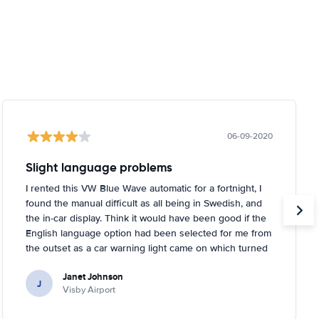
06-09-2020
Slight language problems
I rented this VW Blue Wave automatic for a fortnight, I
found the manual difficult as all being in Swedish, and
the in-car display. Think it would have been good if the
English language option had been selected for me from
the outset as a car warning light came on which turned
out to be about tyre pressures. Rental person was very
Janet Johnson
helpful and came out to a garage near to where I was
J
Visby Airport
staying and inflated the tyres for me. You had to tell the
car it had done it, too, which I didn't know!.