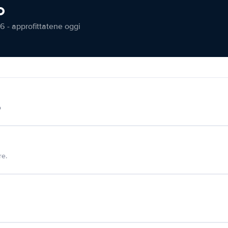
o
6 - approfittatene oggi
o
re.