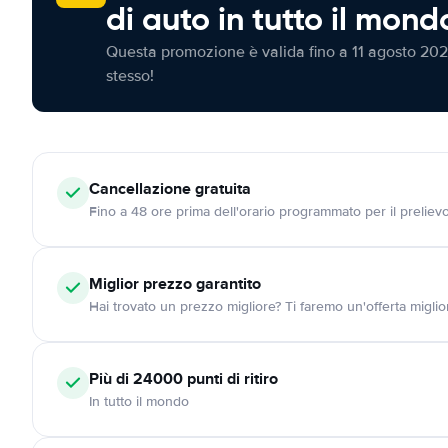
di auto in tutto il mond
Questa promozione è valida fino a 11 agosto 202
stesso!
Cancellazione
gratuita
Fino a 48 ore prima dell'orario programmato per il preliev
Miglior prezzo garantito
Hai trovato un prezzo migliore? Ti faremo un'offerta miglio
Più di 24000
punti di ritiro
In tutto il mondo