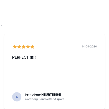
oni
14-09-2020
PERFECT !!!!!
bernadette HEURTEBISE
b
Göteborg Landvetter Airport