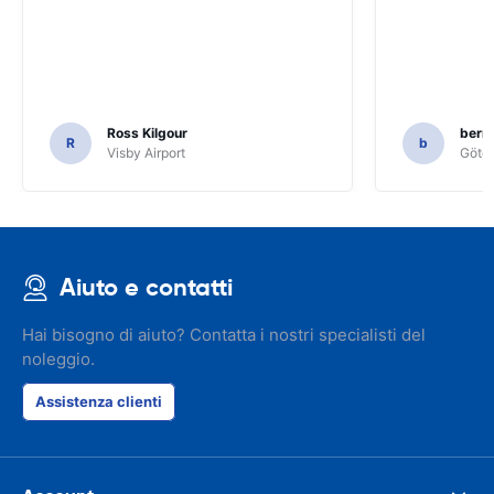
Ross Kilgour
bern
R
b
Visby Airport
Göteb
Aiuto e contatti
Hai bisogno di aiuto? Contatta i nostri specialisti del
noleggio.
Assistenza clienti