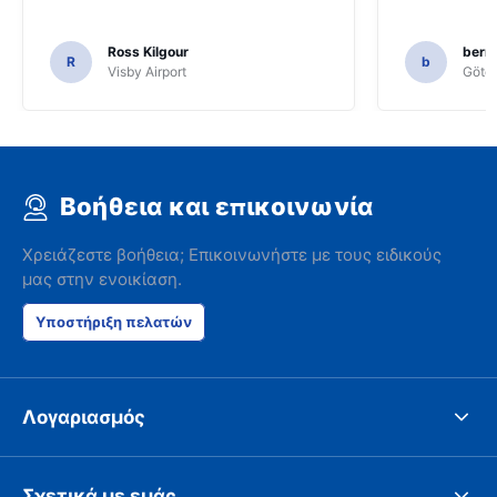
Ross Kilgour
bern
R
b
Visby Airport
Göteb
Βοήθεια και επικοινωνία
Χρειάζεστε βοήθεια; Επικοινωνήστε με τους ειδικούς
μας στην ενοικίαση.
Υποστήριξη πελατών
Λογαριασμός
Σχετικά με εμάς