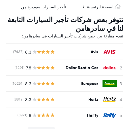
الصفحة الرئيسية
تأجير السيارات سوديرهامن
تتوفر بعض شركات تأجير السيارات التابعة
لنا في سادرهامن
نقدم مقارنة بين جميع شركات تأجير السيارات في سادرهامن:
Avis
8.3
(7437)
ل
Dollar Rent a Car
7.8
(5291)
ل
Europcar
8.3
(10251)
ل
Hertz
8.3
(8812)
ل
Thrifty
8
(6971)
ل