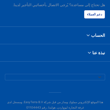
هل تحتاج إلى مساعدة؟ يُرجى الاتصال بأخصائيي التأجير لدينا.
دعم العملاء
الحساب
نبذة عنا
هذا الموقع الإلكتروني مملوك ومدار من قبل شركة EasyTerra B.V. ومسجل لدى
غرفة التجارة ليوواردن، هولندا، رقم 01104443