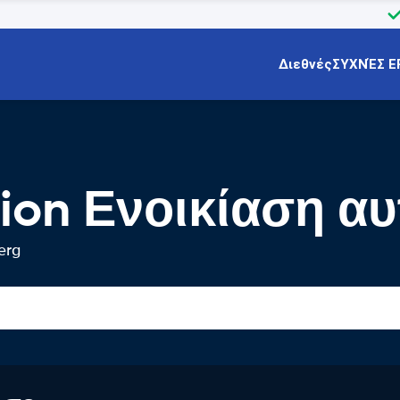
Διεθνές
ΣΥΧΝΈΣ Ε
tion Ενοικίαση α
erg