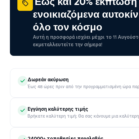
Έως και 20% έκπτωση
ενοικιαζόμενα αυτοκίν
όλο τον κόσμο
Αυτή η προσφορά ισχύει μέχρι το 11 Αυγούστ
εκμεταλλευτείτε την σήμερα!
Δωρεάν ακύρωση
Έως 48 ώρες πριν από την προγραμματισμένη ώρα πα
Εγγύηση καλύτερης τιμής
Βρήκατε καλύτερη τιμή; Θα σας κάνουμε μια καλύτερ
24000+ τοποθεσίες παραλαβής