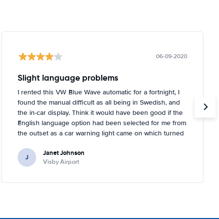
06-09-2020
Slight language problems
I rented this VW Blue Wave automatic for a fortnight, I
found the manual difficult as all being in Swedish, and
the in-car display. Think it would have been good if the
English language option had been selected for me from
the outset as a car warning light came on which turned
out to be about tyre pressures. Rental person was very
Janet Johnson
helpful and came out to a garage near to where I was
J
Visby Airport
staying and inflated the tyres for me. You had to tell the
car it had done it, too, which I didn't know!.