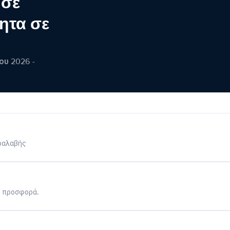
 σε
ητα σε
ου 2026 -
ραλαβής
η προσφορά.