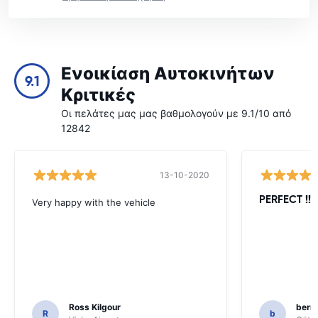
Ενοικίαση Αυτοκινήτων
9.1
Κριτικές
Οι πελάτες μας μας βαθμολογούν με 9.1/10 από
12842
13-10-2020
PERFECT !!!!
Very happy with the vehicle
Ross Kilgour
bern
R
b