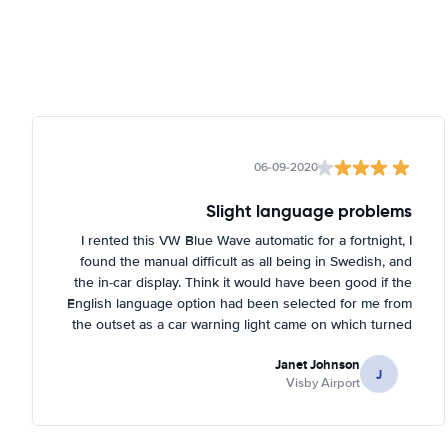
06-09-2020
Slight language problems
I rented this VW Blue Wave automatic for a fortnight, I
found the manual difficult as all being in Swedish, and
the in-car display. Think it would have been good if the
English language option had been selected for me from
the outset as a car warning light came on which turned
out to be about tyre pressures. Rental person was very
Janet Johnson
helpful and came out to a garage near to where I was
J
Visby Airport
staying and inflated the tyres for me. You had to tell the
car it had done it, too, which I didn't know!.