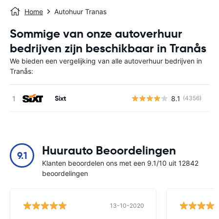
Home
Autohuur Tranas
Sommige van onze autoverhuur
bedrijven zijn beschikbaar in Tranås
We bieden een vergelijking van alle autoverhuur bedrijven in
Tranås:
Sixt
8.1
(4356)
G
Huurauto Beoordelingen
9.1
Klanten beoordelen ons met een 9.1/10 uit 12842
beoordelingen
13-10-2020