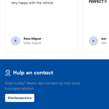
PERFECT !!!!
Very happy with the vehicle
Ross Kilgour
bern
R
b
Visby Airport
Göteb
Hulp en contact
Hulp nodig? Neem dan contact op met onze
huurspecialisten.
Klantenservice