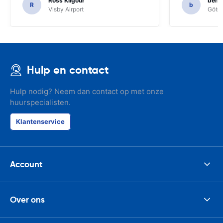
Ross Kilgour
bern
R
b
Visby Airport
Göteb
Hulp en contact
Hulp nodig? Neem dan contact op met onze
huurspecialisten.
Klantenservice
Account
Over ons