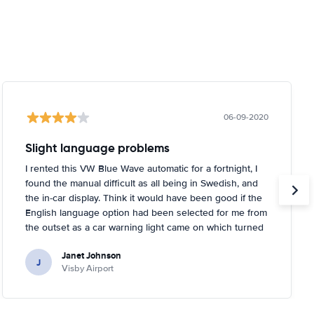
06-09-2020
Slight language problems
I rented this VW Blue Wave automatic for a fortnight, I
found the manual difficult as all being in Swedish, and
the in-car display. Think it would have been good if the
English language option had been selected for me from
the outset as a car warning light came on which turned
out to be about tyre pressures. Rental person was very
Janet Johnson
helpful and came out to a garage near to where I was
J
Visby Airport
staying and inflated the tyres for me. You had to tell the
car it had done it, too, which I didn't know!.