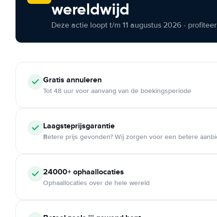
wereldwijd
Deze actie loopt t/m 11 augustus 2026 - profite
Gratis annuleren
Tot 48 uur voor aanvang van de boekingsperiode
Laagsteprijsgarantie
Betere prijs gevonden? Wij zorgen voor een betere aanb
24000+ ophaallocaties
Ophaallocaties over de hele wereld