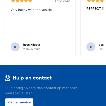
13-10-2020
PERFECT !!!!
Very happy with the vehicle
Ross Kilgour
bern
R
b
Visby Airport
Göteb
Hulp en contact
Hulp nodig? Neem dan contact op met onze
huurspecialisten.
Klantenservice