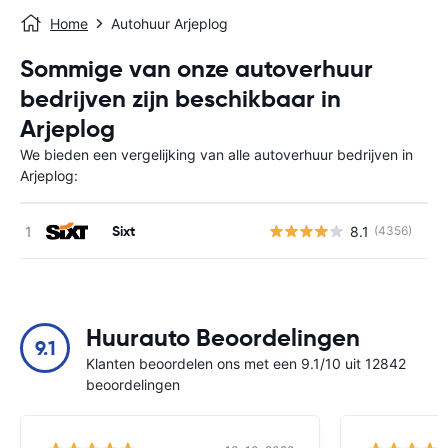
Home
Autohuur Arjeplog
Sommige van onze autoverhuur
bedrijven zijn beschikbaar in
Arjeplog
We bieden een vergelijking van alle autoverhuur bedrijven in
Arjeplog:
Sixt
8.1
(4356)
G
Huurauto Beoordelingen
9.1
Klanten beoordelen ons met een 9.1/10 uit 12842
beoordelingen