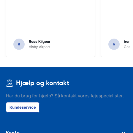
Ross Kilgour
bern
R
b
Visby Airport
Göteb
Hjælp og kontakt
Har du brug for hjælp? Så kontakt vores lejespecialister.
Kundeservice
Konto