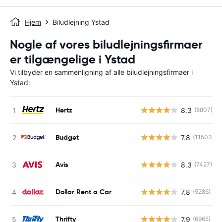
Hjem
Biludlejning Ystad
Nogle af vores biludlejningsfirmaer
er tilgængelige i Ystad
Vi tilbyder en sammenligning af alle biludlejningsfirmaer i
Ystad:
Hertz
8.3
(8807)
Budget
7.8
(11503)
Avis
8.3
(7427)
Dollar Rent a Car
7.8
(5286)
Thrifty
7.9
(6965)