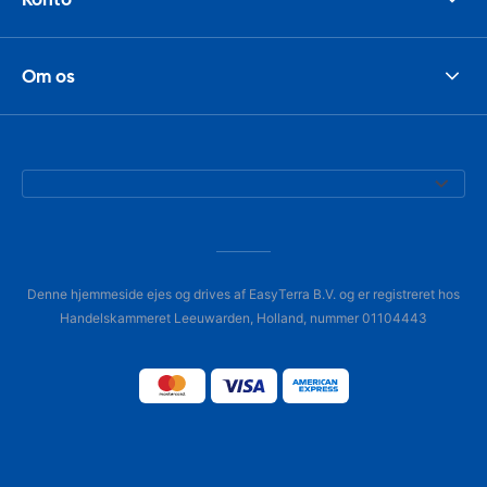
Om os
Denne hjemmeside ejes og drives af EasyTerra B.V. og er registreret hos
Handelskammeret Leeuwarden, Holland, nummer 01104443