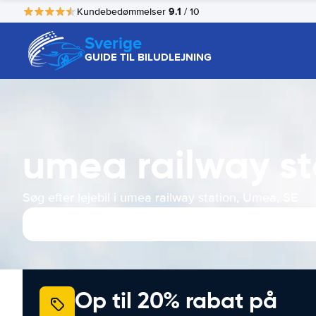
9.1
Kundebedømmelser
/ 10
Sverige
GUIDE TIL BILUDLEJNING
umea railway sta
Søg efter lejebil i umea railway station, Umea, SE
Op til 20% rabat på