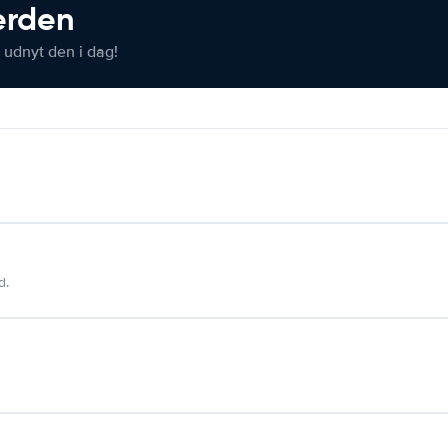
verden
 udnyt den i dag!
d.