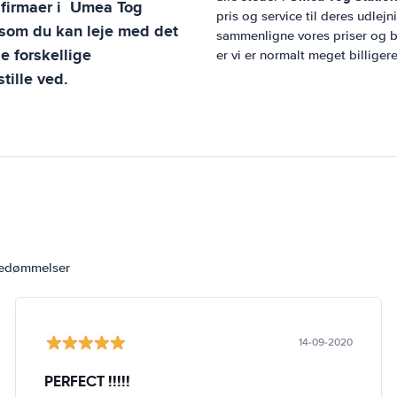
sfirmaer i
Umea Tog
pris og service til deres udlejn
, som du kan leje med det
sammenligne vores priser og be
 forskellige
er vi er normalt meget billiger
tille ved.
bedømmelser
14-09-2020
PERFECT !!!!!