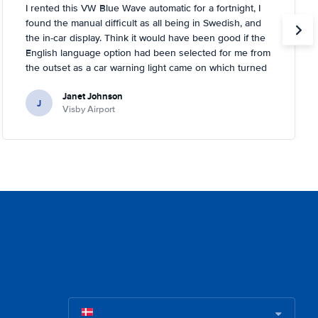
I rented this VW Blue Wave automatic for a fortnight, I
found the manual difficult as all being in Swedish, and
the in-car display. Think it would have been good if the
English language option had been selected for me from
the outset as a car warning light came on which turned
out to be about tyre pressures. Rental person was very
Janet Johnson
helpful and came out to a garage near to where I was
J
Visby Airport
staying and inflated the tyres for me. You had to tell the
car it had done it, too, which I didn't know!.