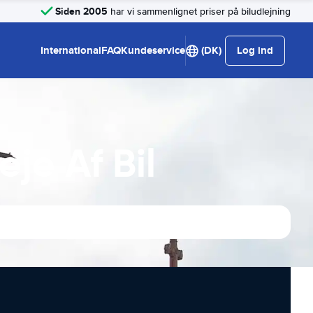
Siden 2005
har vi sammenlignet priser på biludlejning
International
FAQ
Kundeservice
(DK)
Log ind
je Af Bil