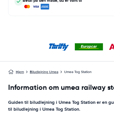
Betal på den måde, du er vant til
Hjem
Biludlejning Umea
Umea Tog Station
Information om umea railway st
Guiden til biludlejning i
Umea Tog Station
er en gu
til biludlejning i
Umea Tog Station
.