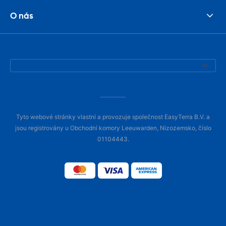
O nás
Tyto webové stránky vlastní a provozuje společnost EasyTerra B.V. a
jsou registrovány u Obchodní komory Leeuwarden, Nizozemsko, číslo
01104443.