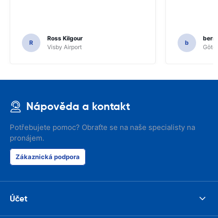
Ross Kilgour
bern
R
b
Visby Airport
Göteb
Nápověda a kontakt
Potřebujete pomoc? Obraťte se na naše specialisty na
pronájem.
Zákaznická podpora
Účet