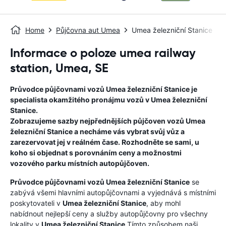
Home
Půjčovna aut Umea
Umea železniční Stanice
Informace o poloze umea railway
station, Umea, SE
Průvodce půjčovnami vozů
Umea železniční Stanice
je
specialista okamžitého pronájmu vozů v
Umea železniční
Stanice
.
Zobrazujeme sazby nejpřednějších půjčoven vozů
Umea
železniční Stanice
a necháme vás vybrat svůj vůz a
zarezervovat jej v reálném čase. Rozhodněte se sami, u
koho si objednat s porovnáním ceny a možnostmi
vozového parku místních autopůjčoven.
Průvodce půjčovnami vozů
Umea železniční Stanice
se
zabývá všemi hlavními autopůjčovnami a vyjednává s místními
poskytovateli v
Umea železniční Stanice
, aby mohl
nabídnout nejlepší ceny a služby autopůjčovny pro všechny
lokality v
Umea železniční Stanice
.Tímto způsobem naši