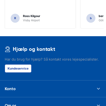
Ross Kilgour
bern
R
b
Visby Airport
Göteb
Hjælp og kontakt
Har du brug for hjælp? Så kontakt vores lejespecialister.
Kundeservice
Konto
Om os