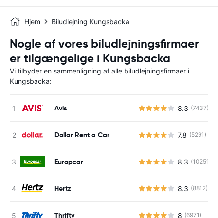
Hjem
Biludlejning Kungsbacka
Nogle af vores biludlejningsfirmaer
er tilgængelige i Kungsbacka
Vi tilbyder en sammenligning af alle biludlejningsfirmaer i
Kungsbacka:
Avis
8.3
(7437)
Dollar Rent a Car
7.8
(5291)
Europcar
8.3
(10251)
Hertz
8.3
(8812)
Thrifty
8
(6971)