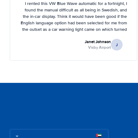
I rented this VW Blue Wave automatic for a fortnight, I
found the manual difficult as all being in Swedish, and
the in-car display. Think it would have been good if the
English language option had been selected for me from
the outset as a car warning light came on which turned
out to be about tyre pressures. Rental person was very
Janet Johnson
helpful and came out to a garage near to where I was
J
Visby Airport
staying and inflated the tyres for me. You had to tell the
car it had done it, too, which I didn't know!.