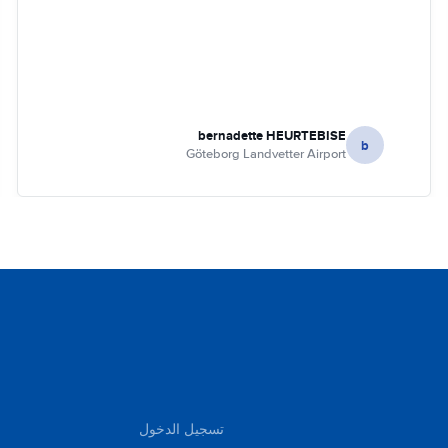
bernadette HEURTEBISE
b
Göteborg Landvetter Airport
تسجيل الدخول