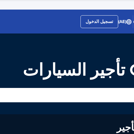
(AE)
تسجيل الدخول
ت
لى تأجير