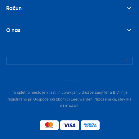
Račun
O nas
To spletno mesto je v lasti in upravljanju družbe EasyTerra B.V. in je
registrirano pri Gospodarski zbornici Leeuwarden, Nizozemska, številka
01104443.