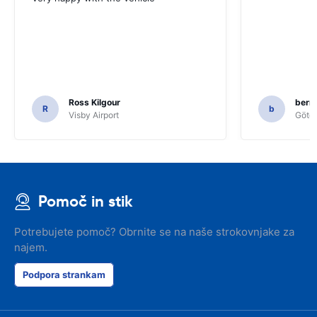
Ross Kilgour
bern
R
b
Visby Airport
Göteb
Pomoč in stik
Potrebujete pomoč? Obrnite se na naše strokovnjake za
najem.
Podpora strankam