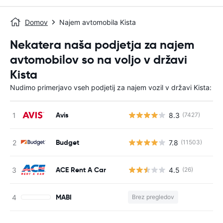
Domov
Najem avtomobila Kista
Nekatera naša podjetja za najem
avtomobilov so na voljo v državi
Kista
Nudimo primerjavo vseh podjetij za najem vozil v državi Kista:
Avis
8.3
(7427)
St
Budget
7.8
(11503)
St
ACE Rent A Car
4.5
(26)
St
MABI
Brez pregledov
St