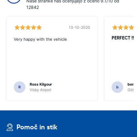
Naše stranke nas ocenjujejo z oceno 9.1/10 od
12842
13-10-2020
PERFECT !!!!
Very happy with the vehicle
Ross Kilgour
bern
R
b
Visby Airport
Göteb
Pomoč in stik