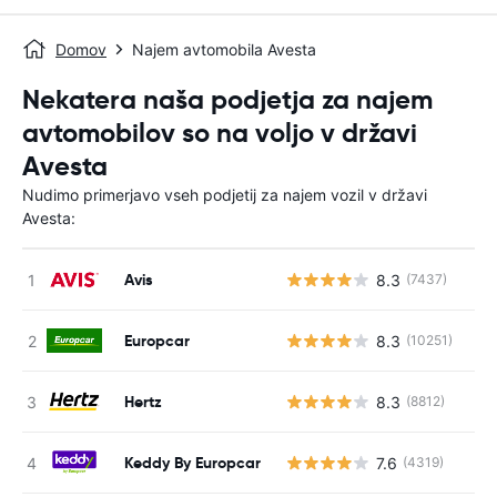
Domov
Najem avtomobila Avesta
Nekatera naša podjetja za najem
avtomobilov so na voljo v državi
Avesta
Nudimo primerjavo vseh podjetij za najem vozil v državi
Avesta:
Avis
8.3
(7437)
St
Europcar
8.3
(10251)
St
Hertz
8.3
(8812)
St
Keddy By Europcar
7.6
(4319)
St