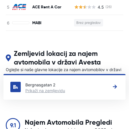
ACE Rent A Car
4.5
(26)
St
MABI
Brez pregledov
St
Zemljevid lokacij za najem
avtomobila v državi Avesta
Oglejte si naše glavne lokacije za najem avtomobilov v državi
Avesta
Bergnasgatan 2
Prikaži na zemljevidu
Najem Avtomobila Pregledi
9.1