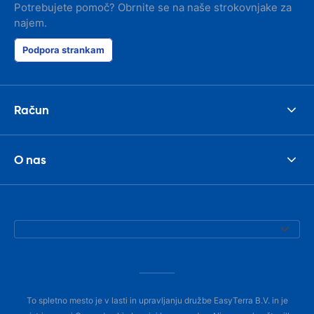
Potrebujete pomoč? Obrnite se na naše strokovnjake za
najem.
Podpora strankam
Račun
O nas
To spletno mesto je v lasti in upravljanju družbe EasyTerra B.V. in je