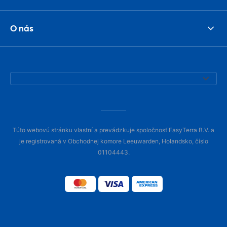
O nás
Túto webovú stránku vlastní a prevádzkuje spoločnosť EasyTerra B.V. a
je registrovaná v Obchodnej komore Leeuwarden, Holandsko, číslo
01104443.