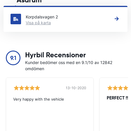
Asarum
Se våra huvudsakliga biluthyrningsplatser i Asarum
Korpdalsvagen 2
Visa på karta
Hyrbil Recensioner
9.1
Kunder bedömer oss med en 9.1/10 av 12842
omdömen
13-10-2020
PERFECT !!!!
Very happy with the vehicle