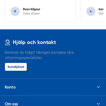
Ross Kilgour
bern
R
b
Visby Airport
Göteb
Hjälp och kontakt
Behöver du hjälp? Vänligen kontakta våra
uthyrningsspecialister.
Kundtjänst
Konto
Om oss