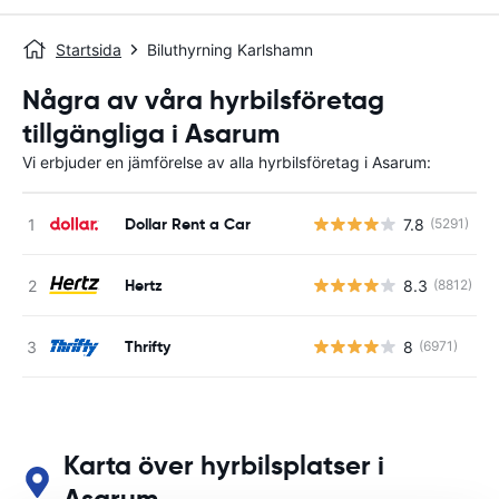
Startsida
Biluthyrning Karlshamn
Några av våra hyrbilsföretag
tillgängliga i Asarum
Vi erbjuder en jämförelse av alla hyrbilsföretag i Asarum:
Dollar Rent a Car
7.8
(5291)
Hertz
8.3
(8812)
Thrifty
8
(6971)
Karta över hyrbilsplatser i