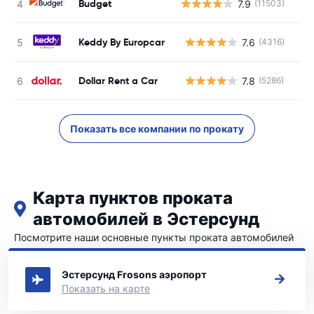
Budget
7.9
(11503)
Keddy By Europcar
7.6
(4316)
Н
Dollar Rent a Car
7.8
(5286)
Н
Показать все компании по прокату
Карта пунктов проката
автомобилей в Эстерсунд
Посмотрите наши основные пункты проката автомобилей
в Эстерсунд
Эстерсунд Frosons аэропорт
Показать на карте