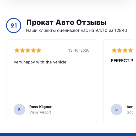
Прокат Авто Отзывы
9.1
Наши клиенты оценивают нас на 9.1/10 из 12840
13-10-2020
PERFECT !!!!
Very happy with the vehicle
Ross Kilgour
bern
R
b
Visby Airport
Göteb