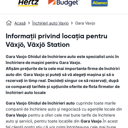
Acasă
Închirieri auto Vaxjo
Gara Vaxjo
Informații privind locația pentru
Växjö, Växjö Station
Gara Vaxjo
Ghidul de închiriere auto
este specialist unic în
închiriere de mașini pentru
Gara Vaxjo
.
Afișăm prețurile de la cele mai importante firme de închiriri
auto din
Gara Vaxjo
și puteți să vă alegeți mașina și să o
rezervați in timp real. Decideți singur ce să rezervați, după
ce comparați tarifele și opțiunile oferite de flota firmelor de
închirieri auto locale
Gara Vaxjo
Ghidul de închirieri auto
cuprinde toate marile
companii de închiriere auto și negociază cu agențiile locale din
Gara Vaxjo
pentru a oferi cele mai bune tarife de închiriere
auto și servicii, pentru toate locațiile din
Gara Vaxjo
.În acest
fel clienții noștri știu că vor primi întotdeauna cele mai bune