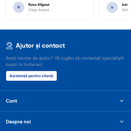
Ross Kilgour
bern
R
b
Visby Airport
Göteb
Ajutor și contact
Aveți nevoie de ajutor? Vă rugăm să contactați specialiștii
noștri în închirieri.
Asistență pentru clienți
Cont
Despre noi