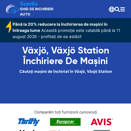
Suedia
GHID DE INCHIRIERI
AUTO
Până la 20% reducere la închirierea de mașini în
întreaga lume
Această promoție este valabilă până la 11
august 2026 - profitați de ea astăzi!
Växjö, Växjö Station
Închiriere De Maşini
Căutați mașini de închiriat în Växjö, Växjö Station
Comparăm toți furnizorii cunoscuți