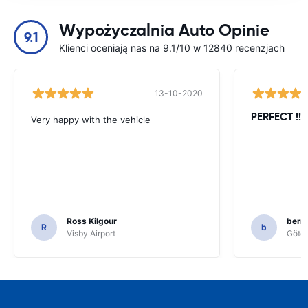
Wypożyczalnia Auto Opinie
9.1
Klienci oceniają nas na 9.1/10 w 12840 recenzjach
13-10-2020
PERFECT !!!!
Very happy with the vehicle
Ross Kilgour
bern
R
b
Visby Airport
Göteb