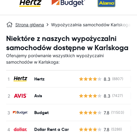
Strona główna
Wypożyczalnia samochodów Karlskoga
Niektóre z naszych wypożyczalni
samochodów dostępne w Karlskoga
Oferujemy porównanie wszystkich wypożyczalni
samochodów w Karlskoga:
Hertz
8.3
(8807)
Br
Avis
8.3
(7427)
Br
Budget
7.8
(11503)
Br
Dollar Rent a Car
7.8
(5286)
Br