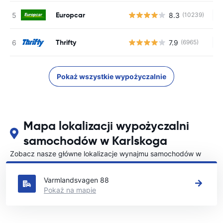
Europcar
8.3
(10239)
Br
Thrifty
7.9
(6965)
Br
Pokaż wszystkie wypożyczalnie
Mapa lokalizacji wypożyczalni
samochodów w Karlskoga
Zobacz nasze główne lokalizacje wynajmu samochodów w
Karlskoga
Varmlandsvagen 88
Pokaż na mapie