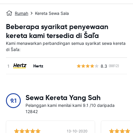
Rumah
Kereta Sewa Sala
Beberapa syarikat penyewaan
kereta kami tersedia di Šaľa
Kami menawarkan perbandingan semua syarikat sewa kereta
di Šaľa:
Hertz
8.3
(8812)
T
Sewa Kereta Yang Sah
9.1
Pelanggan kami menilai kami 9.1 /10 daripada
12842
13-10-2020