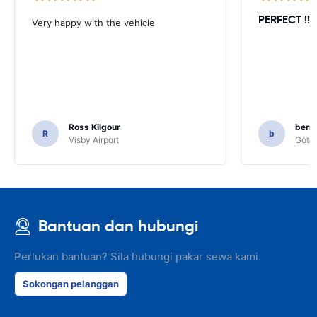
PERFECT !!!!
Very happy with the vehicle
Ross Kilgour
bern
R
b
Visby Airport
Göteb
Bantuan dan hubungi
Perlukan bantuan? Sila hubungi pakar sewa kami.
Sokongan pelanggan