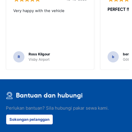
PERFECT !!!!
Very happy with the vehicle
Ross Kilgour
bern
R
b
Visby Airport
Göteb
Bantuan dan hubungi
Perlukan bantuan? Sila hubungi pakar sewa kami.
Sokongan pelanggan