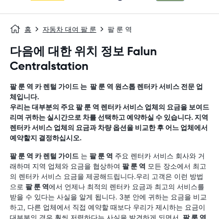
홈
자동차 대여 팔 룬
팔 룬 역
다음에 대한 위치 정보 Falun
Centralstation
팔 룬 역
카 렌털 가이드
는
팔 룬 역
원스톱 렌터카 서비스 전문 업
체입니다.
우리는 대부분의 주요
팔 룬 역
렌터카 서비스 업체의 요금을 보여드
리며 귀하는 실시간으로 차를 선택하고 예약하실 수 있습니다. 지역
렌터카 서비스 업체의 요금과 차량 옵션을 비교한 후 어느 업체에서
예약할지 결정하십시오.
팔 룬 역
카 렌털 가이드
는
팔 룬 역
주요 렌터카 서비스 회사와 거
래하며 지역 업체와 요금을 협상하여
팔 룬 역
모든 장소에서 최고
의 렌터카 서비스 요금을 제공해드립니다.우리 고객은 이런 방법
으로
팔 룬 역
에서 언제나 최적의 렌터카 요금과 최고의 서비스를
받을 수 있다는 사실을 알게 됩니다. 3분 안에 귀하는 요금을 비교
하고, 다른 업체에서 직접 예약할 때보다 우리가 제시하는 요금이
대부분의 경우 훨씬 저렴하다는 사실을 발견하게 되면서,
팔 룬 역