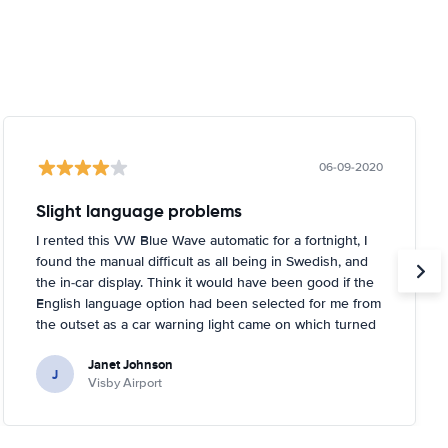
06-09-2020
Slight language problems
I rented this VW Blue Wave automatic for a fortnight, I
found the manual difficult as all being in Swedish, and
the in-car display. Think it would have been good if the
English language option had been selected for me from
the outset as a car warning light came on which turned
out to be about tyre pressures. Rental person was very
Janet Johnson
helpful and came out to a garage near to where I was
J
Visby Airport
staying and inflated the tyres for me. You had to tell the
car it had done it, too, which I didn't know!.