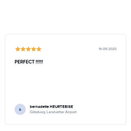
14-09-2020
PERFECT !!!!!
bernadette HEURTEBISE
b
Göteborg Landvetter Airport