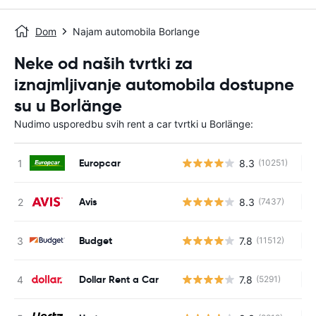
Dom
Najam automobila Borlange
Neke od naših tvrtki za
iznajmljivanje automobila dostupne
su u Borlänge
Nudimo usporedbu svih rent a car tvrtki u Borlänge:
Europcar
8.3
(10251)
Ne
Avis
8.3
(7437)
Ne
Budget
7.8
(11512)
Ne
Dollar Rent a Car
7.8
(5291)
Ne