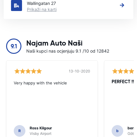
Wallingatan 27
Prikaži na karti
Najam Auto Naši
9.1
Naši kupci nas ocjenjuju 9.1 /10 od 12842
13-10-2020
PERFECT !!!!
Very happy with the vehicle
Ross Kilgour
bern
R
b
Visby Airport
Göteb