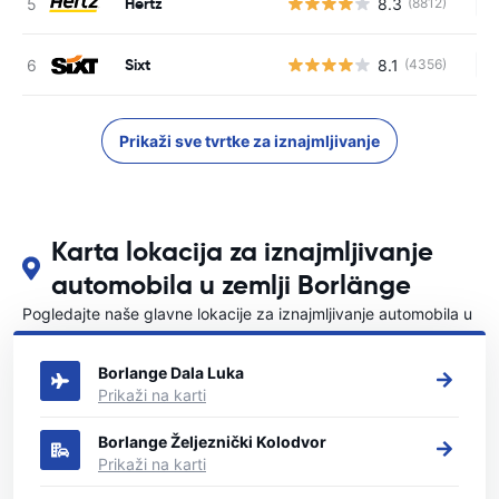
Hertz
8.3
(8812)
Ne
Sixt
8.1
(4356)
Ne
Prikaži sve tvrtke za iznajmljivanje
Karta lokacija za iznajmljivanje
automobila u zemlji Borlänge
Pogledajte naše glavne lokacije za iznajmljivanje automobila u
Borlänge
Borlange Dala Luka
Prikaži na karti
Borlange Željeznički Kolodvor
Prikaži na karti