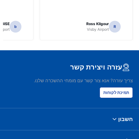
EBISE
Ross Kilgour
b
R
irport
Visby Airport
עזרה ויצירת קשר
צריך עזרה? אנא צור קשר עם מומחי ההשכרה שלנו.
תמיכת לקוחות
חשבון