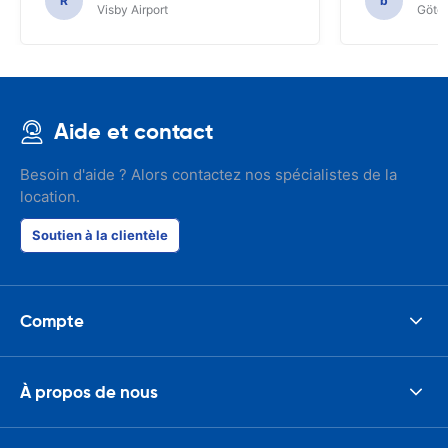
R
b
Visby Airport
Göteb
Aide et contact
Besoin d'aide ? Alors contactez nos spécialistes de la
location.
Soutien à la clientèle
Compte
À propos de nous