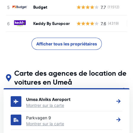
Budget
7.7
(11512)
Keddy By Europcar
7.6
(4319)
Au
Afficher tous les propriétaires
Carte des agences de location de
voitures en Umeå
Voir nos principales agences de location de voitures en Umeå
Umea Alviks Aeroport
Montrer sur la carte
Parkvagen 9
Montrer sur la carte