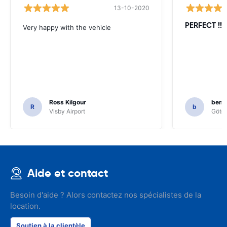
13-10-2020
PERFECT !!!!
Very happy with the vehicle
Ross Kilgour
bern
R
b
Visby Airport
Göteb
Aide et contact
Besoin d'aide ? Alors contactez nos spécialistes de la
location.
Soutien à la clientèle