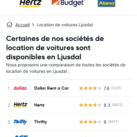
Accueil
Location de voitures Ljusdal
Certaines de nos sociétés de
location de voitures sont
disponibles en Ljusdal
Nous proposons une comparaison de toutes les sociétés de
location de voitures en Ljusdal :
Dollar Rent a Car
7.8
(5291)
Au
Hertz
8.3
(8812)
Au
Thrifty
8
(6971)
Au