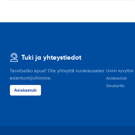
Tuki ja yhteystiedot
Tarvitsetko apua? Ota yhteyttä vuokrausalan
Usein kysyttyä
asiantuntijoihimme.
Asiakastuki
Sivukartta
Asiakastuki