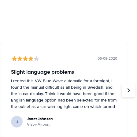
06-09-2020
Slight language problems
I rented this VW Blue Wave automatic for a fortnight, I
found the manual difficult as all being in Swedish, and
the in-car display. Think it would have been good if the
English language option had been selected for me from
the outset as a car warning light came on which turned
out to be about tyre pressures. Rental person was very
Janet Johnson
helpful and came out to a garage near to where I was
J
Visby Airport
staying and inflated the tyres for me. You had to tell the
car it had done it, too, which I didn't know!.