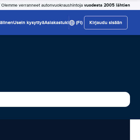
vuodesta 2005 lähtien
Olemme verranneet autonvuokraushintoja
älinen
Usein kysyttyä
Asiakastuki
(FI)
Kirjaudu sisään