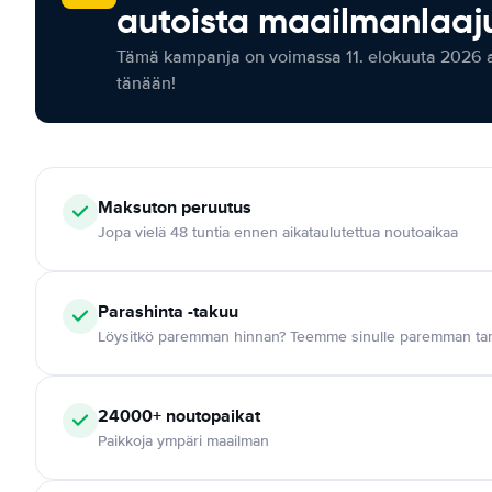
autoista maailmanlaaju
Tämä kampanja on voimassa 11. elokuuta 2026 as
tänään!
Maksuton
peruutus
Jopa vielä 48 tuntia ennen aikataulutettua noutoaikaa
Parashinta -takuu
Löysitkö paremman hinnan? Teemme sinulle paremman tar
24000+
noutopaikat
Paikkoja ympäri maailman