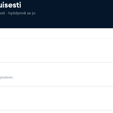
isesti
ti - hyödynnä se jo
jouksen.