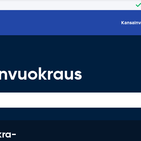
Kansainv
nvuokraus
kra-