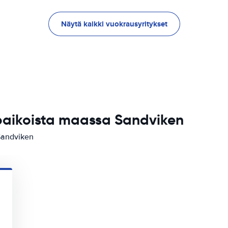
Näytä kaikki vuokrausyritykset
paikoista maassa Sandviken
Sandviken