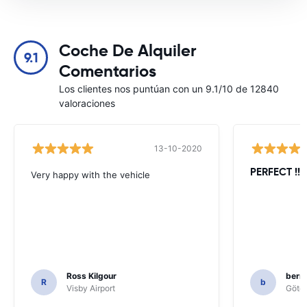
Coche De Alquiler
9.1
Comentarios
Los clientes nos puntúan con un 9.1/10 de 12840
valoraciones
13-10-2020
PERFECT !!!!
Very happy with the vehicle
Ross Kilgour
bern
R
b
Visby Airport
Göteb