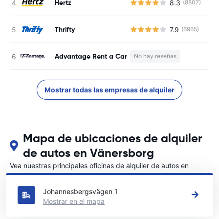
Hertz
8.3
(8807)
N
Thrifty
7.9
(6965)
N
Advantage Rent a Car
No hay reseñas
N
Mostrar todas las empresas de alquiler
Mapa de ubicaciones de alquiler
de autos en Vänersborg
Vea nuestras principales oficinas de alquiler de autos en
Vänersborg
Johannesbergsvägen 1
Mostrar en el mapa