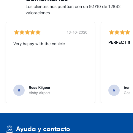
Los clientes nos puntúan con un 9.1/10 de 12842
valoraciones
13-10-2020
PERFECT !!!!
Very happy with the vehicle
Ross Kilgour
bern
R
b
Visby Airport
Göteb
Ayuda y contacto