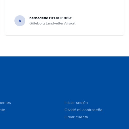
bernadette HEURTEBISE
b
Göteborg Landvetter Airport
uentes
Iniciar sesión
nte
Olvidé mi contraseña
Crear cuenta