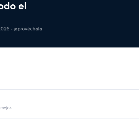
odo el
2026 - ¡aprovéchala
mejor.