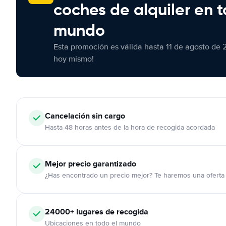
coches de alquiler en t
mundo
Esta promoción es válida hasta 11 de agosto de 
hoy mismo!
Cancelación
sin cargo
Hasta 48 horas antes de la hora de recogida acordada
Mejor precio garantizado
¿Has encontrado un precio mejor? Te haremos una oferta 
24000+
lugares de recogida
Ubicaciones en todo el mundo