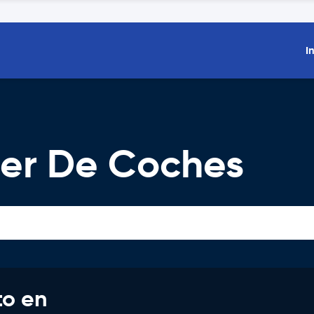
I
ler De Coches
to en