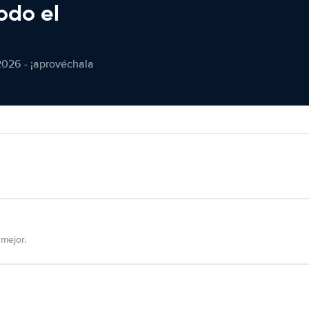
odo el
2026 - ¡aprovéchala
mejor.