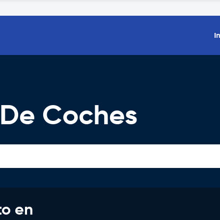
I
r De Coches
to en