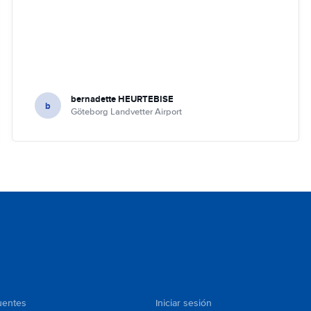
bernadette HEURTEBISE
b
Göteborg Landvetter Airport
uentes
Iniciar sesión