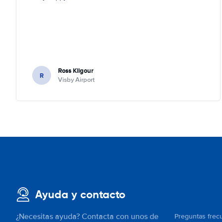
Ross Kilgour
R
Visby Airport
Ayuda y contacto
¿Necesitas ayuda? Contacta con unos de
Preguntas frec