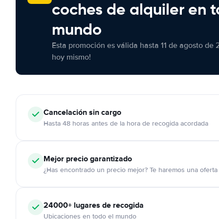
coches de alquiler en t
mundo
Esta promoción es válida hasta 11 de agosto de 
hoy mismo!
Cancelación
sin cargo
Hasta 48 horas antes de la hora de recogida acordada
Mejor precio garantizado
¿Has encontrado un precio mejor? Te haremos una oferta 
24000+
lugares de recogida
Ubicaciones en todo el mundo