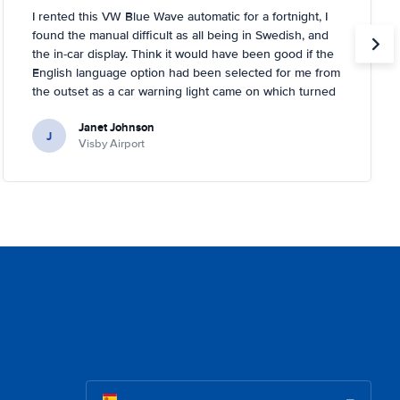
I rented this VW Blue Wave automatic for a fortnight, I
found the manual difficult as all being in Swedish, and
the in-car display. Think it would have been good if the
English language option had been selected for me from
the outset as a car warning light came on which turned
out to be about tyre pressures. Rental person was very
Janet Johnson
helpful and came out to a garage near to where I was
J
Visby Airport
staying and inflated the tyres for me. You had to tell the
car it had done it, too, which I didn't know!.