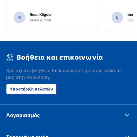
Ross Kilgour
bern
R
b
Visby Airport
Göteb
Βοήθεια και επικοινωνία
Χρειάζεστε βοήθεια; Επικοινωνήστε με τους ειδικούς
μας στην ενοικίαση.
Υποστήριξη πελατών
Λογαριασμός
Σχετικά με εμάς