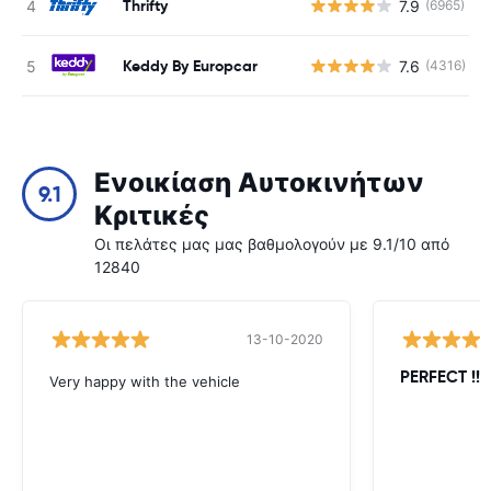
Thrifty
7.9
(6965)
Keddy By Europcar
7.6
(4316)
Ενοικίαση Αυτοκινήτων
9.1
Κριτικές
Οι πελάτες μας μας βαθμολογούν με 9.1/10 από
12840
13-10-2020
PERFECT !!!!
Very happy with the vehicle